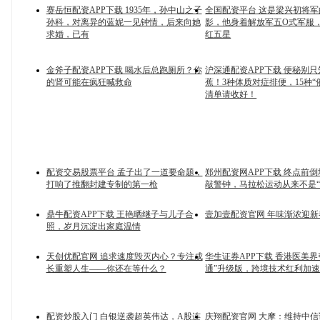
赛岳恒配资APP下载 1935年，孙中山之子
全国配资平台 这是梁兴初将
孙科，对离异的蓝妮一见钟情，后来向她
影，他身着‌解放军五O式军服‌
求婚，已有
红五星
金斧子配资APP下载 喝水后总跑厕所？你
沪深通配资APP下载 便秘别
的肾可能在疯狂喊救命
蕉！3种体质对症排便，15种“
清单请收好！
配资交易股票平台 孟子出了一道要命题，
郑州配资网APP下载 终点前
打响了推翻封建专制的第一枪
敲警钟，马拉松运动从来不是“
鼎牛配资APP下载 王艳晒继子与儿子合
壹加壹配资官网 年味渐浓迎新
照，岁月沉淀出家庭温情
天创优配官网 追求速度毁灭内心？专注成
华生证券APP下载 香港医美界
长重塑人生——你还在等什么？
通”升级版，跨境技术红利加
配资炒股入门 白银逆袭超英伟达，A股连
庆翔配资官网 大摩：维持中信