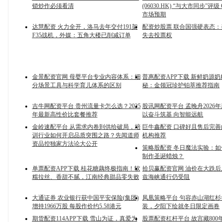
锁炒作必须看清
(06030.HK) “与大市同步”评
市场预期
达慧配资 火力全开，洛马去年交付191架
配资炒股票 联合国强硬表态
F35战机，外媒：五角大楼已削减订单
失去投票权
金景配资官网 母婴平台专业内容体系：细
普惠配资APP下载 新鲜奶源
分场景工具与科学育儿体系的区别
秘：金领冠珍护铂萃推荐指南
吉牛网配资平台 贵州流量卡怎么选？2025
股讯网配资平台 孟晚舟2026
年最新高性价比套餐推荐
以奋斗筑基 向智能远航
金岭速配平台 从需求内卷到供给破局，培
巨牛鑫配资 口碑好且售后完
训行业如何开启品质突围之路？先闻道师
机构推荐
资品控独家方法论大公开
策略股配资 冬日魔法实验：
制作圣诞蜡烛？
单票配资APP下载 桂花糖藕终极指南！软
拾贝赢配资官网 油价在大跌后
糯拉丝、香甜不腻，江南经典甜品零失败
兹海峡通行仍受阻
大通证券 农业银行获中国平安保险(集团)
凤凰策略平台 句容赤山湖红杉披
增持1966万股 每股作价约5.58港元
装，夕阳下绘就冬日限定画卷
期货配资114APP下载 雪山为证，真爱为
股票配资杠杆平台 故宫藏800