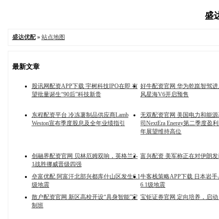
盛达
盛达优配
»
站点地图
最新文章
股讯网配资APP下载 宇树科技IPO在即 有
好牛配资官网 华为乾崑智驾进
望批量诞生“90后”科技新贵
风星海V6开启预售
东程配资平台 冷冻薯制品供应商Lamb
无双配资官网 美国电力和能
Weston宣布季度股息及全年业绩指引
司NextEra Energy第二季度
年展望维持高位
创融界配资官网 贝林厄姆双响，英格兰2-
富兴配资 美军称正在对伊朗发
1战胜挪威晋级四强
垒富优配 阿富汗北部兴都库什山区发生6.1
牛客栈策略APP下载 日本岩
级地震
6.1级地震
散户配资官网 新区高校开设“具身智能”定
宝钜证券官网 定向培养，启动
制班