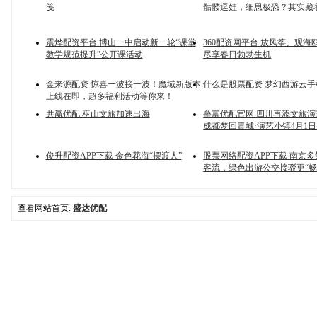
笺
骷髅逗娃，细思极恐？其实藏
震烨配资平台 博山一中启动新一轮“课堂
360配资网平台 放风筝、观海
教学规范提升”公开课活动
尽享春日勃勃生机
金来源配资 惊喜一波接一波！魔域新版本
什么是股票配资 梦幻西游云
上线在即，超多福利活动等你来！
共赢优配 巫山文旅加速出海
垒富优配官网 四川再添文旅演
成都梦回青城·演艺小镇4月1
俊升配资APP下载 金色花海“摆渡人”
股票网络配资APP下载 南京
客流，绿色出游公交接驳更“畅
查看网站首页:
盛达优配