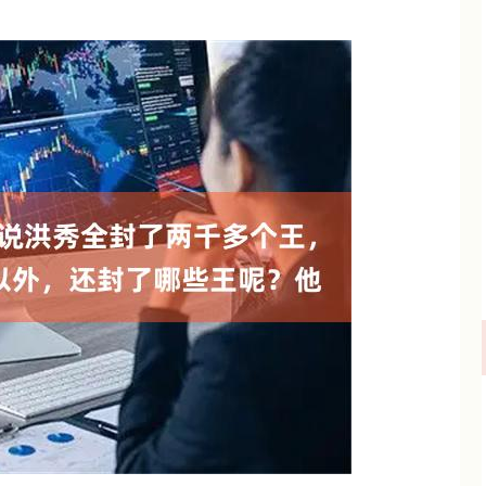
深证成指
14110.12
%
-34.08
-0.24%