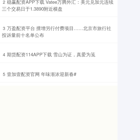
​稳赢配资APP下载 Vatee万腾外汇：美元兑加元连续
2
三个交易日于1.3890附近横盘
​万盈配资平台 擅增另行付费项目……北京市旅行社
3
投诉量前十名单公布
​期货配资114APP下载 雪山为证，真爱为笺
4
​壹加壹配资官网 年味渐浓迎新春#
5