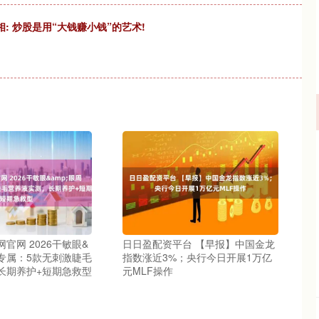
: 炒股是用“大钱赚小钱”的艺术!
官网 2026干敏眼&
日日盈配资平台 【早报】中国金龙
专属：5款无刺激睫毛
指数涨近3%；央行今日开展1万亿
长期养护+短期急救型
元MLF操作