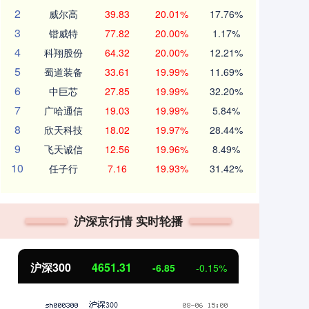
2
威尔高
39.83
20.01%
17.76%
3
锴威特
77.82
20.00%
1.17%
4
科翔股份
64.32
20.00%
12.21%
5
蜀道装备
33.61
19.99%
11.69%
6
中巨芯
27.85
19.99%
32.20%
7
广哈通信
19.03
19.99%
5.84%
8
欣天科技
18.02
19.97%
28.44%
9
飞天诚信
12.56
19.96%
8.49%
10
任子行
7.16
19.93%
31.42%
沪深京行情 实时轮播
沪深300
4651.31
北证
-6.85
-0.15%