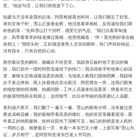
里。”他这句话，让我们彻底放下了心。
拍摄当天没有凌晨的赶场，阿哲根据晨光时间，让我们睡足了好觉。
来到甘海子时，雪山正披着金辉，他没急着举相机，反而递给我们两
杯热奶茶：“先和雪山打个招呼，感受它的气息。”我们沿着草甸漫
步，风带着青草的味道拂过脸颊，他突然喊道：“停！晨光刚好落在她
发梢上！”我转头时，正好撞进身旁人含笑的眼眸，快门声轻轻响起，
没有指令，只有自然的心动。
那些最珍贵的瞬间，都藏在不经意里。我踩滑石板时他下意识的搀
扶，我们笑作一团时阿哲迅速按下的快门；我冻得搓手时他掌心的温
度，被镜头定格成最温柔的画面；当地老人教我们跳纳西舞，我踩错
步子差点摔倒，两人扶着彼此笑出眼泪，阿哲蹲在一旁，连我们眼角
的细纹都拍得清晰。拍摄间隙，工作人员递来恒温姜茶，绣着东巴文
的披肩悄悄搭在我肩上，这些细节，比任何华丽的场景都让人温暖。
拿到成片那天，我们翻了一遍又一遍。雪山的棱角分明，没有被过度
磨皮成棉花糖；我的脸颊带着高原的微红，他的笑容里藏着宠溺；那
件真正的纳西服饰，纹样在阳光下清晰可见，袖口的刺绣是老人耗时
一周的心血。相册最后一页，夹着一本东巴文小册，上面写着“雪山为
证，岁月相守”，是阿哲特意请东巴老人书写的。