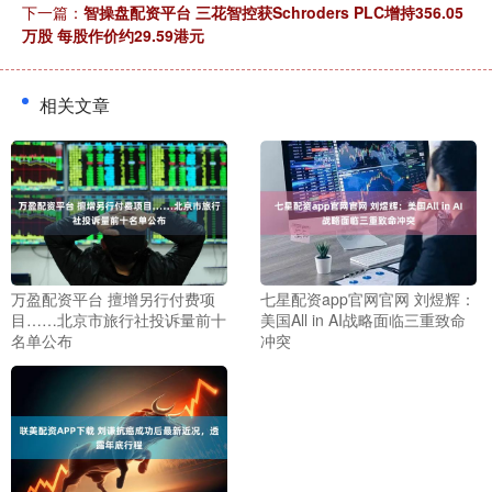
下一篇：
智操盘配资平台 三花智控获Schroders PLC增持356.05
万股 每股作价约29.59港元
相关文章
万盈配资平台 擅增另行付费项
七星配资app官网官网 刘煜辉：
目……北京市旅行社投诉量前十
美国All in AI战略面临三重致命
名单公布
冲突