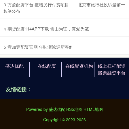
​万盈配资平台 擅增另行付费项目……北京市旅行社投诉量前十
3
名单公布
​期货配资114APP下载 雪山为证，真爱为笺
4
​壹加壹配资官网 年味渐浓迎新春#
5
盛达优配
在线配资
在线配资机构
线上杠杆配资
股票融资平台
友情链接：
Powered by
盛达优配
RSS地图
HTML地图
Copyright
© 2023-2026