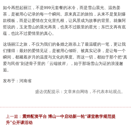
如今再想起丽江，不是999元套餐的冰冷，而是雪山晨光、温热姜
茶，是被用心记录的每一个瞬间。原来真正的旅拍，从来不是复刻爆
款模板，而是让爱情在文化里扎根，让风景成为故事的背景。就像阿
哲说的，玉龙雪山的晨光再美，也美不过眼里的星光；东巴文再有底
蕴，也比不过爱情里的真心。
这场丽江之旅，不仅为我们的备婚之路添上了最温暖的一笔，更让我
们懂得：最好的爱情见证，是被用心倾听、被真实记录，是让每一个
瞬间，都藏着岁月的温度与文化的厚度。而这一切，都始于那个把“真
爱与民俗”刻进骨子里的「云端彼岸」，始于那场雪山为证的浪漫邂
逅。
发布于：河南省
盛达优配提示：文章来自网络，不代表本站观点。
上一篇：
震烨配资平台 博山一中启动新一轮“课堂教学规范提
升”公开课活动