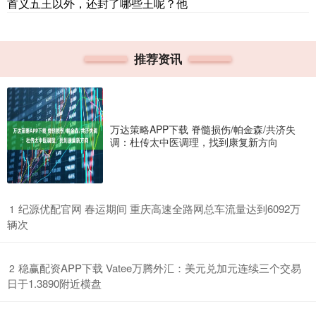
首义五王以外，还封了哪些王呢？他
推荐资讯
万达策略APP下载 脊髓损伤/帕金森/共济失
调：杜传太中医调理，找到康复新方向
​纪源优配官网 春运期间 重庆高速全路网总车流量达到6092万
1
辆次
​稳赢配资APP下载 Vatee万腾外汇：美元兑加元连续三个交易
2
日于1.3890附近横盘