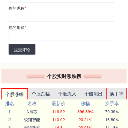
你的昵称
*
你的邮箱
*
提交评论
个股实时涨跌榜
个股跌幅
个股流入
个股流出
换手率
个股涨幅
排名
名称
最新价
涨幅
换手率
1
N展芯
116.52
396.89%
79.39%
2
锐翔智能
110.02
20.21%
16.80%
3
志特新材
14.8
20.03%
14.18%