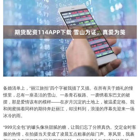
备婚清单上，“丽江旅拍”四个字被我描了又描。在所有关于婚礼的憧
憬里，总有一座圣洁的雪山、一条青石板路、一袭绣着东巴文的裙
摆，那是爱情该有的模样——在岁月沉淀的土地上，被温柔定格。我
和闺蜜揣着同样的期待奔赴丽江，却没料到，浪漫的序幕先迎来一场
冰冷的雨。
“999元全包”的噱头像块甜腻的糖，让我们忘了分辨真伪。交定金时客
服的热情，在拍摄当天变成了凌晨五点粗暴的敲门声。寒风里，我裹