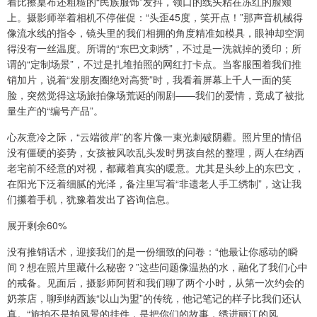
着比擦桌布还粗糙的“民族服饰”发抖，领口的线头粘在冻红的脸颊
上。摄影师举着相机不停催促：“头歪45度，笑开点！”那声音机械得
像流水线的指令，镜头里的我们相拥的角度精准如模具，眼神却空洞
得没有一丝温度。所谓的“东巴文刺绣”，不过是一洗就掉的烫印；所
谓的“定制场景”，不过是扎堆拍照的网红打卡点。当客服围着我们推
销加片，说着“发朋友圈绝对高赞”时，我看着屏幕上千人一面的笑
脸，突然觉得这场旅拍像场荒诞的闹剧——我们的爱情，竟成了被批
量生产的“编号产品”。
心灰意冷之际，“云端彼岸”的客片像一束光刺破阴霾。照片里的情侣
没有僵硬的姿势，女孩被风吹乱头发时男孩自然的整理，两人在纳西
老宅前不经意的对视，都藏着真实的暖意。尤其是头纱上的东巴文，
在阳光下泛着细腻的光泽，备注里写着“非遗老人手工绣制”，这让我
们攥着手机，犹豫着发出了咨询信息。
展开剩余60%
没有推销话术，迎接我们的是一份细致的问卷：“他最让你感动的瞬
间？想在照片里藏什么秘密？”这些问题像温热的水，融化了我们心中
的戒备。见面后，摄影师阿哲和我们聊了两个小时，从第一次约会的
奶茶店，聊到纳西族“以山为盟”的传统，他记笔记的样子比我们还认
真。“旅拍不是拍风景的挂件，是把你们的故事，绣进丽江的风