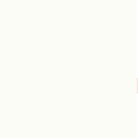
沪深300
4651.31
.24%
-6.85
-0.15%