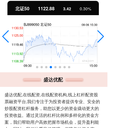
北证50
1122.88
创
3.42
0.30%
盛达优配
盛达优配,在线配资,在线配资机构,线上杠杆配资股
票融资平台,我们专注于为投资者提供专业、安全的
炒股配资杠杆服务，助您以更少的资金撬动更大的
投资收益。通过灵活的杠杆比例和多样化的资金方
案，我们帮助用户高效把握市场机会，提升盈利能