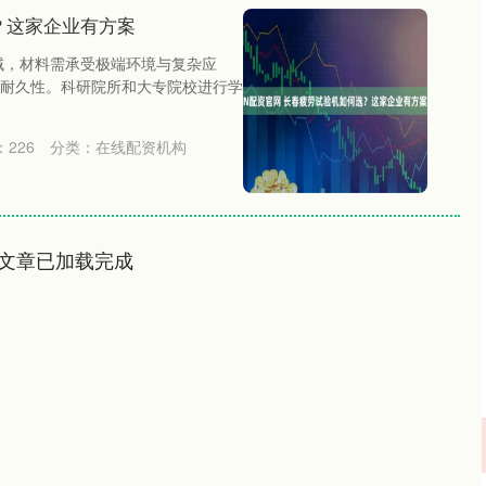
？这家企业有方案
域，材料需承受极端环境与复杂应
耐久性。科研院所和大专院校进行学
：
226
分类：
在线配资机构
文章已加载完成