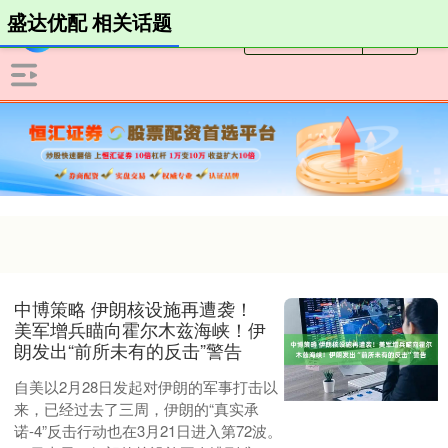
盛达优配 相关话题
中博策略 伊朗核设施再遭袭！
美军增兵瞄向霍尔木兹海峡！伊
朗发出“前所未有的反击”警告
自美以2月28日发起对伊朗的军事打击以
来，已经过去了三周，伊朗的“真实承
诺-4”反击行动也在3月21日进入第72波。