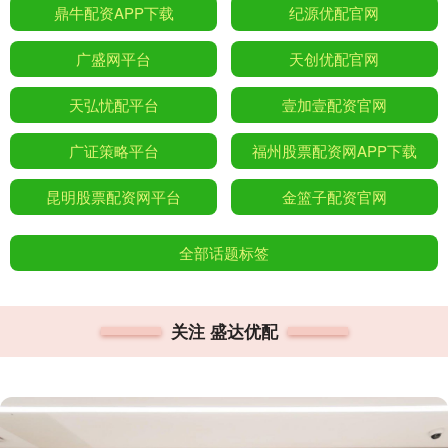
鼎牛配资APP下载
纪源优配官网
广盛网平台
天创优配官网
天弘忧配平台
壹加壹配资官网
广证策略平台
福州股票配资网APP下载
昆明股票配资网平台
金篮子配资官网
全部话题标签
关注 盛达优配