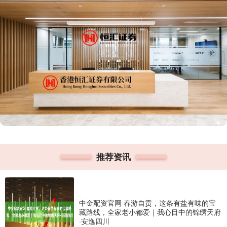
推荐资讯
中金配资官网 春游自贡，这条有盐有味的宝
藏路线，全家老小都爱｜我心目中的锦绣天府
·安逸四川