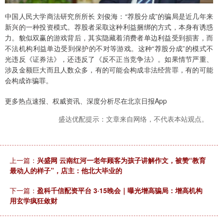
中国人民大学商法研究所所长 刘俊海：“荐股分成”的骗局是近几年来
新兴的一种投资模式。荐股者采取这种利益捆绑的方式，本身有诱惑
力。貌似双赢的游戏背后，其实隐藏着消费者单边利益受到损害，而
不法机构利益单边受到保护的不对等游戏。这种“荐股分成”的模式不
光违反《证券法》，还违反了《反不正当竞争法》。如果情节严重、
涉及金额巨大而且人数众多，有的可能会构成非法经营罪，有的可能
会构成诈骗罪。
更多热点速报、权威资讯、深度分析尽在北京日报App
盛达优配提示：文章来自网络，不代表本站观点。
上一篇：
兴盛网 云南红河一老年顾客为孩子讲解作文，被赞“教育
最动人的样子”，店主：他北大毕业的
下一篇：
盈科千信配资平台 3·15晚会｜曝光增高骗局：增高机构
用玄学疯狂敛财