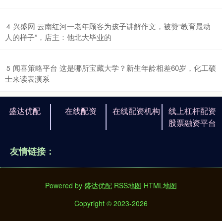
​兴盛网 云南红河一老年顾客为孩子讲解作文，被赞“教育最动
4
人的样子”，店主：他北大毕业的
​闻喜策略平台 这是哪所宝藏大学？新生年龄相差60岁，化工硕
5
士来读表演系
盛达优配
在线配资
在线配资机构
线上杠杆配资
股票融资平台
友情链接：
Powered by
盛达优配
RSS地图
HTML地图
Copyright
© 2023-2026