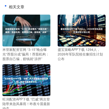
相关文章
米管家配资官网 “3·15”晚会曝
盛宝策略APP下载 1294人，
光“荐股分成”骗局！荐股机构：
2026年军队院校在豫招生计划
股票自己编，赔钱就“凉拌”
公布
旺润配资APP下载 “巴威”两次登
陆带来急风暴雨！昨夜今晨最新
动态